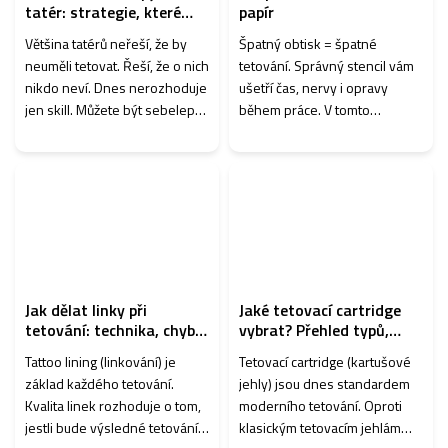
tatér: strategie, které
papír
skutečně fungují
Většina tatérů neřeší, že by
Špatný obtisk = špatné
neuměli tetovat. Řeší, že o nich
tetování. Správný stencil vám
nikdo neví. Dnes nerozhoduje
ušetří čas, nervy i opravy
jen skill. Můžete být sebelepší
během práce. V tomto
– ale pokud nejste vidět, klient
průvodci vám ukážeme přesný
si vás jednoduše
postup, jak udělat stencil, který
nevybere. Dobrá zpráv...
drží, nerozmazává se a vydrží
celé ...
Jak dělat linky při
Jaké tetovací cartridge
tetování: technika, chyby
vybrat? Přehled typů,
a tipy z praxe
značek a tipů z praxe
Tattoo lining (linkování) je
Tetovací cartridge (kartušové
základ každého tetování.
jehly) jsou dnes standardem
Kvalita linek rozhoduje o tom,
moderního tetování. Oproti
jestli bude výsledné tetování
klasickým tetovacím jehlám