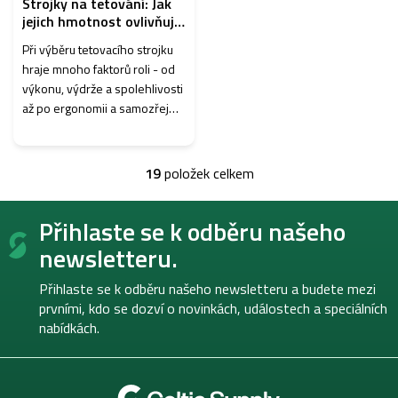
Strojky na tetování: Jak
jejich hmotnost ovlivňuje
práci umělců
Při výběru tetovacího strojku
hraje mnoho faktorů roli - od
výkonu, výdrže a spolehlivosti
až po ergonomii a samozřejmě
také hmotnost. Hmotnost
může mít významný vliv na
pohodlí umělce při práci,
19
položek celkem
O
zejm...
v
Z
l
Přihlaste se k odběru našeho
á
á
p
d
newsletteru.
a
a
c
t
Přihlaste se k odběru našeho newsletteru a budete mezi
í
í
prvními, kdo se dozví o novinkách, událostech a speciálních
p
nabídkách.
r
v
k
y