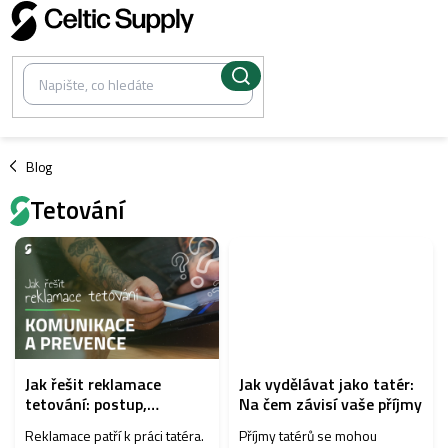
Přejít
na
obsah
/
Blog
Tetování
V
ý
p
i
s
č
l
Jak řešit reklamace
Jak vydělávat jako tatér:
á
tetování: postup,
Na čem závisí vaše příjmy
n
komunikace a prevence
k
Reklamace patří k práci tatéra.
Příjmy tatérů se mohou