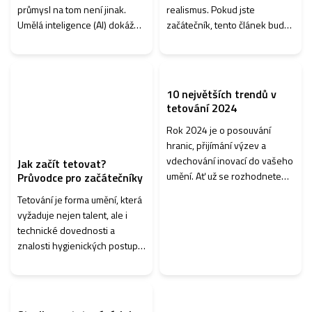
průmysl na tom není jinak.
realismus. Pokud jste
Umělá inteligence (AI) dokáže
začátečník, tento článek bude
tatérům usnadnit práci v
vašim průvodcem základními
mnoha oblastech - od tvorby
tipy, jak stínovat tetování, od
návrhů přes vizualizaci na těle
výběru správných nástrojů až
a...
po z...
10 největších trendů v
tetování 2024
Rok 2024 je o posouvání
hranic, přijímání výzev a
vdechování inovací do vašeho
Jak začít tetovat?
umění. Ať už se rozhodnete
Průvodce pro začátečníky
ponořit se do světa anime,
Tetování je forma umění, která
ovládnout jemnosti
vyžaduje nejen talent, ale i
mikrorealismu nebo
technické dovednosti a
experimentovat s texturami,
znalosti hygienických postupů.
k...
Tento průvodce je určen pro
všechny začátečníky, kteří
chtějí proniknout do světa
teto...