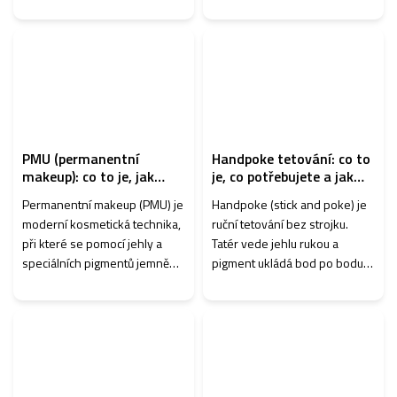
ostré, čisté a profesionální –
nabízejí vyšší hygienu, rychlou
nebo roztřesené a nepřesné.
výměnu a přesnější práci.
Pokud řešíte, jak dělat l...
Pokud řešíte „jaké tetovací c...
PMU (permanentní
Handpoke tetování: co to
makeup): co to je, jak
je, co potřebujete a jak
dlouho vydrží a proč ho
dlouho vydrží
Permanentní makeup (PMU) je
Handpoke (stick and poke) je
chce každý
moderní kosmetická technika,
ruční tetování bez strojku.
při které se pomocí jehly a
Tatér vede jehlu rukou a
speciálních pigmentů jemně
pigment ukládá bod po bodu.
tetuje kůže. Cílem není
Výsledek bývá jemnější a
nahradit klasické líčení, ale
„organický“, často se používá
přirozeně zvýraznit rysy
pro minimal motivy, dotwork a
obličeje ...
drobn...