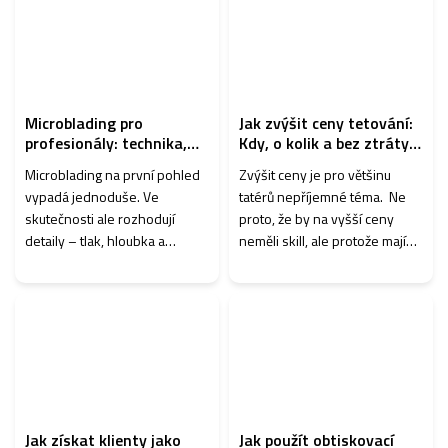
není složitá. ...
nesprávné zacházení mohou
ovlivn...
Microblading pro
Jak zvýšit ceny tetování:
profesionály: technika,
Kdy, o kolik a bez ztráty
která rozhoduje o
klientů
Microblading na první pohled
Zvýšit ceny je pro většinu
výsledku
vypadá jednoduše. Ve
tatérů nepříjemné téma. Ne
skutečnosti ale rozhodují
proto, že by na vyšší ceny
detaily – tlak, hloubka a
neměli skill, ale protože mají
přesnost každého tahu. Stačí
strach, že přijdou o klienty. Ve
malá chyba a výsledek: se
skutečnosti to často funguje
rozmaže špatně se zahojí
opačně. Po...
nebo nevydrž...
Jak získat klienty jako
Jak použít obtiskovací