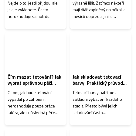
ů
Nejde o to, jestli přijdou, ale
výrazně lišit. Zatímco někteří
jak je zvládnete. Často
mají diář zaplněný na několik
nerozhoduje samotné
měsíců dopředu, jiní si
tetování, ale to, jak reagujete
klientelu teprve budují. Na tom,
ve chvíli, kdy vznikne
kolik si tatér skutečně vydělá,
problém. Dobře zvládnutá re...
se nepodílí jen cena jedno...
Čím mazat tetování? Jak
Jak skladovat tetovací
vybrat správnou péči
barvy: Praktický průvodce
během hojení
pro tatéry
O tom, jak bude tetování
Tetovací barvy patří mezi
vypadat po zahojení,
základní vybavení každého
nerozhoduje pouze práce
studia. Přesto bývá jejich
tatéra, ale i následná péče.
skladování často
Právě během hojení rozhodují
podceňovaným
detaily, které mnoho lidí
tématem. Nevhodná teplota,
podceňuje. Dobrá aftercare
přímé sluneční světlo nebo