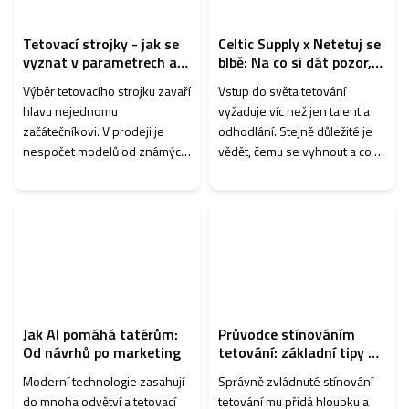
Tetovací strojky - jak se
Celtic Supply x Netetuj se
vyznat v parametrech a
blbě: Na co si dát pozor,
má smysl dražší model?
než začnete tetovat
Výběr tetovacího strojku zavaří
Vstup do světa tetování
hlavu nejednomu
vyžaduje víc než jen talent a
začátečníkovi. V prodeji je
odhodlání. Stejně důležité je
nespočet modelů od známých
vědět, čemu se vyhnout a co si
a ověřených značek, ale i od
naopak pořídit hned na
výrobců, kteří nabízí levné
začátku. V rámci spolupráce s
modely. Co se ne/vyplatí?
projektem Netetuj se blbě
Podle čeho vla...
přináš...
Jak AI pomáhá tatérům:
Průvodce stínováním
Od návrhů po marketing
tetování: základní tipy a
techniky pro tatéry
Moderní technologie zasahují
Správně zvládnuté stínování
do mnoha odvětví a tetovací
tetování mu přidá hloubku a