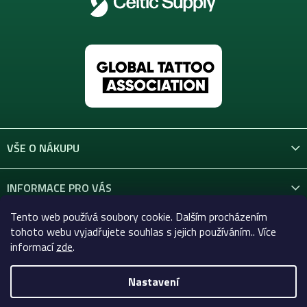
v
ý
p
i
s
u
VŠE O NÁKUPU
INFORMACE PRO VÁS
Tento web používá soubory cookie. Dalším procházením
KONTAKT
tohoto webu vyjadřujete souhlas s jejich používáním.. Více
informací
zde
.
Nastavení
Copyright 2026
Celtic-Supply.cz | Vše pro tetování a