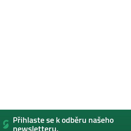
Z
Přihlaste se k odběru našeho
á
p
newsletteru.