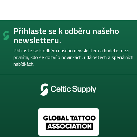
Z
Přihlaste se k odběru našeho
á
p
newsletteru.
a
t
Přihlaste se k odběru našeho newsletteru a budete mezi
í
prvními, kdo se dozví o novinkách, událostech a speciálních
nabídkách.