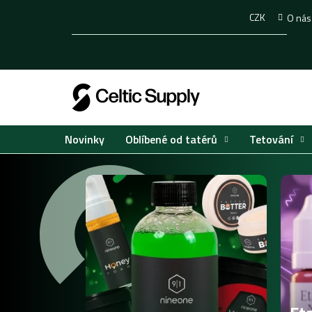
Přejít
CZK
O nás
na
obsah
Oblíbené od tatérů
Tetování
Novinky