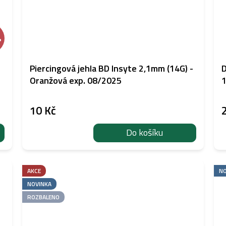
%
Piercingová jehla BD Insyte 2,1mm (14G) -
D
Oranžová exp. 08/2025
1
10 Kč
Do košíku
AKCE
NO
NOVINKA
ROZBALENO