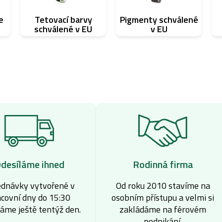
e
Tetovací barvy
Pigmenty schválené
schválené v EU
v EU
desíláme ihned
Rodinná firma
ednávky vytvořené v
Od roku 2010 stavíme na
covní dny do 15:30
osobním přístupu a velmi si
láme ještě tentýž den.
zakládáme na férovém
podnikání.