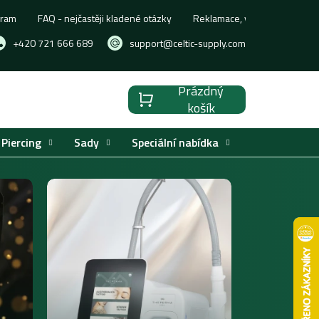
gram
FAQ - nejčastěji kladené otázky
Reklamace, výměna nebo vrá
+420 721 666 689
support@celtic-supply.com
Prázdný
Nákupní
košík
košík
Piercing
Sady
Speciální nabídka
Značky