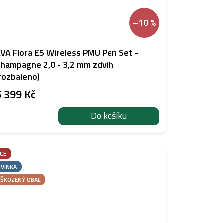
–10 %
VA Flora E5 Wireless PMU Pen Set -
hampagne 2,0 - 3,2 mm zdvih
rozbaleno)
5 399 Kč
Do košíku
CE
VINKA
ŠKOZENÝ OBAL