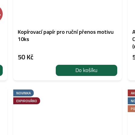
%
Kopírovací papír pro ruční přenos motivu
A
10ks
C
(
50 Kč
Do košíku
NOVINKA
AK
EXPIROVÁNO
NO
PO