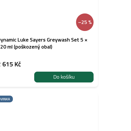
–25 %
ynamic Luke Sayers Greywash Set 5 ×
20 ml (poškozený obal)
2 615 Kč
Do košíku
VINKA