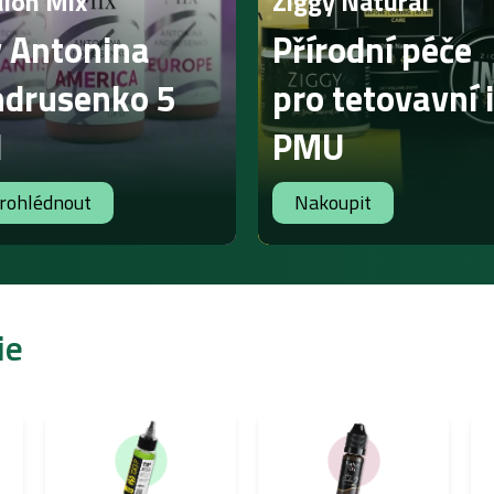
alon Mix
Ziggy Natural
 Antonina
Přírodní péče
drusenko 5
pro tetovavní i
l
PMU
rohlédnout
Nakoupit
ie