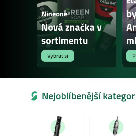
Et
by
Nineone
Nová značka v
An
sortimentu
m
Vybrat si
P
Nejoblíbenější kategor