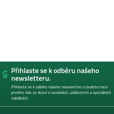
Z
Přihlaste se k odběru našeho
á
p
newsletteru.
a
t
Přihlaste se k odběru našeho newsletteru a budete mezi
í
prvními, kdo se dozví o novinkách, událostech a speciálních
nabídkách.