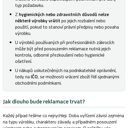
typ požadavku.
Z
hygienických nebo zdravotních důvodů nelze
některé výrobky vrátit
po jejich rozbalení nebo
použití, pokud to stanoví právní předpisy nebo povaha
výrobku.
U výrobků používaných při profesionálních zákrocích
může být před posouzením reklamace nutná jejich
kontrola, odborné přezkoušení nebo hygienické
ošetření.
U nákupů uskutečněných na podnikatelské oprávnění,
tedy na
IČO
, se možnosti vrácení zboží řídí sjednanými
obchodními podmínkami.
Jak dlouho bude reklamace trvat?
Každý případ řešíme co nejrychleji. Doba vyřízení závisí zejména
na typu výrobku, charakteru závady a případném posouzení
výrobcem nebo autorizovaným servisem. O průběhu vás