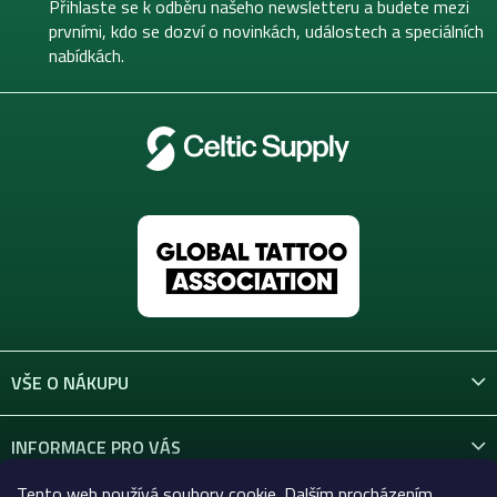
t
Přihlaste se k odběru našeho newsletteru a budete mezi
í
prvními, kdo se dozví o novinkách, událostech a speciálních
nabídkách.
VŠE O NÁKUPU
INFORMACE PRO VÁS
Tento web používá soubory cookie. Dalším procházením