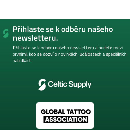
Z
Přihlaste se k odběru našeho
á
p
newsletteru.
a
t
Přihlaste se k odběru našeho newsletteru a budete mezi
í
prvními, kdo se dozví o novinkách, událostech a speciálních
nabídkách.