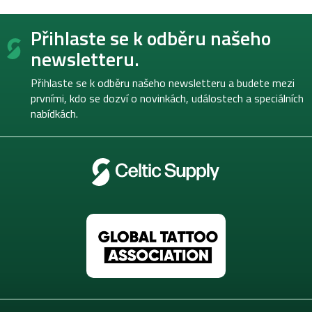
Z
Přihlaste se k odběru našeho
á
p
newsletteru.
a
t
Přihlaste se k odběru našeho newsletteru a budete mezi
í
prvními, kdo se dozví o novinkách, událostech a speciálních
nabídkách.