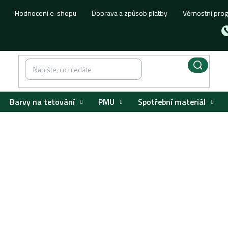
Hodnocení e-shopu
Doprava a způsob platby
Věrnostní pro
Barvy na tetování
PMU
Spotřební materiál
usion Ink