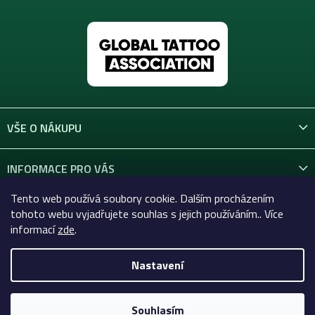
VŠE O NÁKUPU
INFORMACE PRO VÁS
Tento web používá soubory cookie. Dalším procházením
KONTAKT
tohoto webu vyjadřujete souhlas s jejich používáním.. Více
informací
zde
.
Nastavení
Copyright 2026
Celtic-Supply.cz | Vše pro tetování a
permanentní makeup
. Všechna práva vyhrazena.
Souhlasím