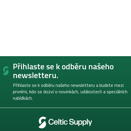
Z
Přihlaste se k odběru našeho
á
p
newsletteru.
a
t
Přihlaste se k odběru našeho newsletteru a budete mezi
í
prvními, kdo se dozví o novinkách, událostech a speciálních
nabídkách.