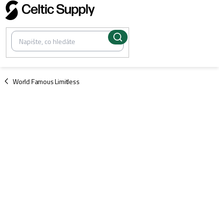
Přejít
na
obsah
/
World Famous Limitless