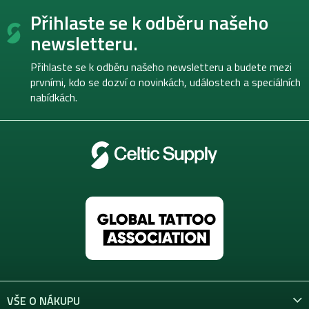
Z
Přihlaste se k odběru našeho
á
p
newsletteru.
a
t
Přihlaste se k odběru našeho newsletteru a budete mezi
í
prvními, kdo se dozví o novinkách, událostech a speciálních
nabídkách.
VŠE O NÁKUPU