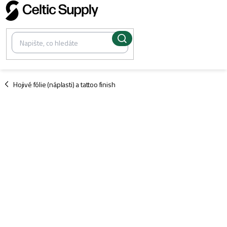
Přejít
na
obsah
/
Hojivé fólie (náplasti) a tattoo finish