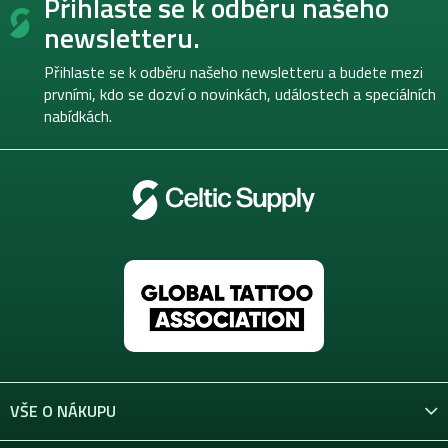
Přihlaste se k odběru našeho
á
p
newsletteru.
a
t
Přihlaste se k odběru našeho newsletteru a budete mezi
í
prvními, kdo se dozví o novinkách, událostech a speciálních
nabídkách.
VŠE O NÁKUPU