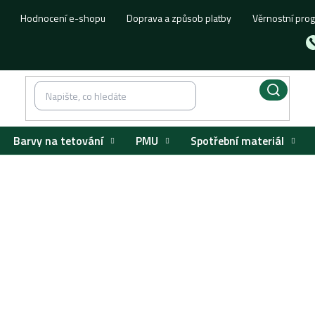
Hodnocení e-shopu
Doprava a způsob platby
Věrnostní pro
Barvy na tetování
PMU
Spotřební materiál
ntenze