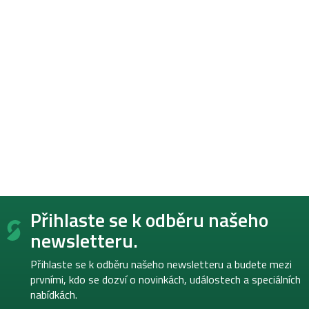
Z
Přihlaste se k odběru našeho
á
p
newsletteru.
a
t
Přihlaste se k odběru našeho newsletteru a budete mezi
í
prvními, kdo se dozví o novinkách, událostech a speciálních
nabídkách.