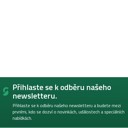
Z
Přihlaste se k odběru našeho
á
p
newsletteru.
a
t
Přihlaste se k odběru našeho newsletteru a budete mezi
í
prvními, kdo se dozví o novinkách, událostech a speciálních
nabídkách.