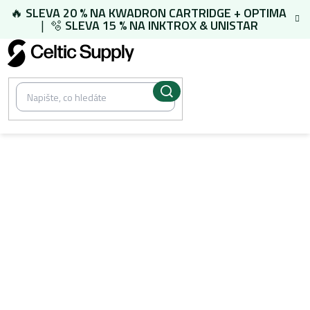
Přejít
🔥
SLEVA 20 % NA
KWADRON CARTRIDGE
+
OPTIMA
na
| 🫧
SLEVA 15 % NA
INKTROX & UNISTAR
obsah
/
PMU