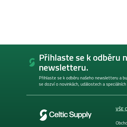
Z
á
Přihlaste se k odběru 
p
newsletteru.
a
t
í
Přihlaste se k odběru našeho newsletteru a bu
se dozví o novinkách, událostech a speciálních
VŠE 
Obcho