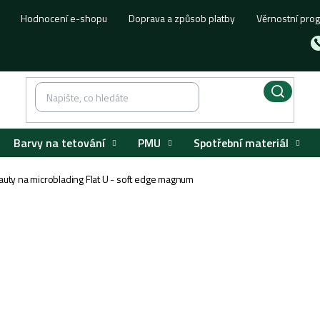
Hodnocení e-shopu
Doprava a způsob platby
Věrnostní pro
Barvy na tetování
PMU
Spotřební materiál
auty na microblading Flat U - soft edge magnum