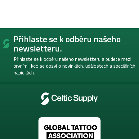
Z
Přihlaste se k odběru našeho
á
p
newsletteru.
a
t
Přihlaste se k odběru našeho newsletteru a budete mezi
í
prvními, kdo se dozví o novinkách, událostech a speciálních
nabídkách.