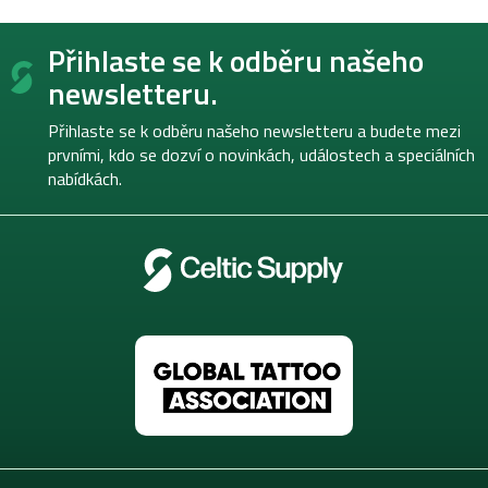
Z
Přihlaste se k odběru našeho
á
p
newsletteru.
a
t
Přihlaste se k odběru našeho newsletteru a budete mezi
í
prvními, kdo se dozví o novinkách, událostech a speciálních
nabídkách.