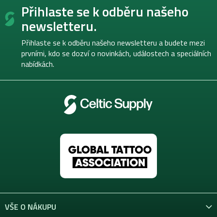
Přihlaste se k odběru našeho
á
p
newsletteru.
a
t
Přihlaste se k odběru našeho newsletteru a budete mezi
í
prvními, kdo se dozví o novinkách, událostech a speciálních
nabídkách.
VŠE O NÁKUPU