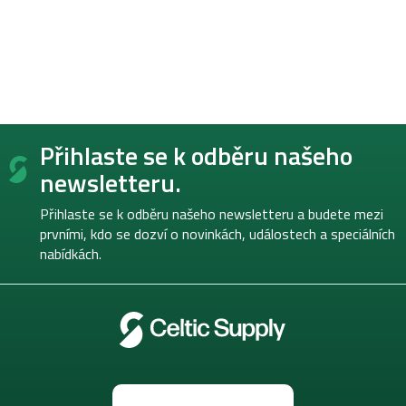
Z
Přihlaste se k odběru našeho
á
p
newsletteru.
a
t
Přihlaste se k odběru našeho newsletteru a budete mezi
í
prvními, kdo se dozví o novinkách, událostech a speciálních
nabídkách.