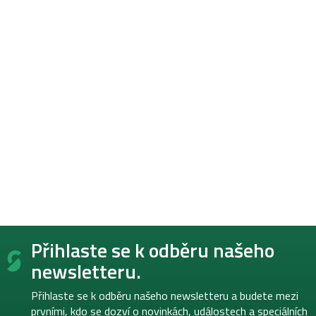
Z
Přihlaste se k odběru našeho
á
p
newsletteru.
a
t
Přihlaste se k odběru našeho newsletteru a budete mezi
í
prvními, kdo se dozví o novinkách, událostech a speciálních