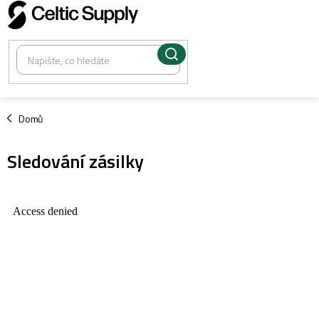
Přejít
na
obsah
/
Domů
Sledování zásilky