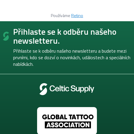
Používáme
Retino
Z
Přihlaste se k odběru našeho
á
p
newsletteru.
a
t
Přihlaste se k odběru našeho newsletteru a budete mezi
í
prvními, kdo se dozví o novinkách, událostech a speciálních
nabídkách.