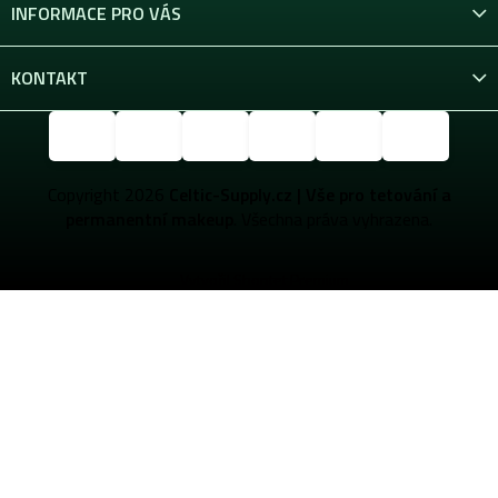
INFORMACE PRO VÁS
KONTAKT
Copyright 2026
Celtic-Supply.cz | Vše pro tetování a
permanentní makeup
. Všechna práva vyhrazena.
Vytvořil Shoptet Premium