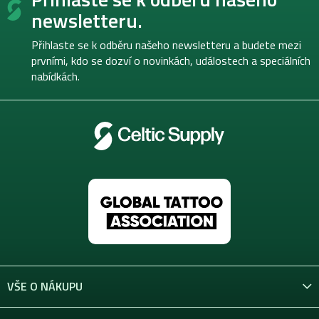
p
newsletteru.
a
t
Přihlaste se k odběru našeho newsletteru a budete mezi
í
prvními, kdo se dozví o novinkách, událostech a speciálních
nabídkách.
VŠE O NÁKUPU