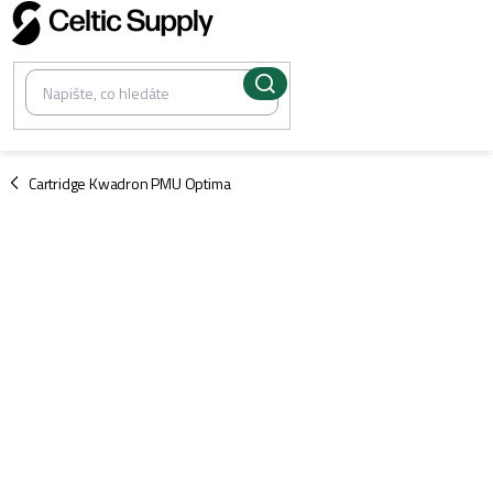
Přejít
na
obsah
/
Cartridge Kwadron PMU Optima