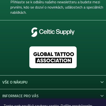
t
Přihlaste se k odběru našeho newsletteru a budete mezi
í
prvními, kdo se dozví o novinkách, událostech a speciálních
nabídkách.
VŠE O NÁKUPU
INFORMACE PRO VÁS
Tento web používá soubory cookie. Dalším procházením