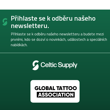
Z
Přihlaste se k odběru našeho
á
p
newsletteru.
a
t
Přihlaste se k odběru našeho newsletteru a budete mezi
í
prvními, kdo se dozví o novinkách, událostech a speciálních
nabídkách.