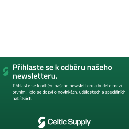
Z
Přihlaste se k odběru našeho
á
p
newsletteru.
a
t
Přihlaste se k odběru našeho newsletteru a budete mezi
í
prvními, kdo se dozví o novinkách, událostech a speciálních
nabídkách.