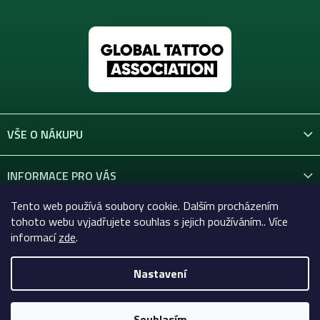
VŠE O NÁKUPU
INFORMACE PRO VÁS
Tento web používá soubory cookie. Dalším procházením
KONTAKT
tohoto webu vyjadřujete souhlas s jejich používáním.. Více
informací
zde
.
Nastavení
Copyright 2026
Celtic-Supply.cz | Vše pro tetování a
permanentní makeup
. Všechna práva vyhrazena.
Souhlasím