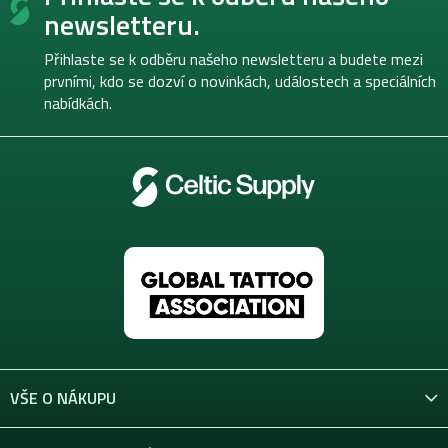
p
newsletteru.
a
t
Přihlaste se k odběru našeho newsletteru a budete mezi
í
prvními, kdo se dozví o novinkách, událostech a speciálních
nabídkách.
VŠE O NÁKUPU