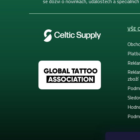
se dozví o novinkách, událostech a speciálních
VŠE 
Obcho
Platb
Rekla
Rekla
zboží
Podmí
Sledov
Hodno
Podmí