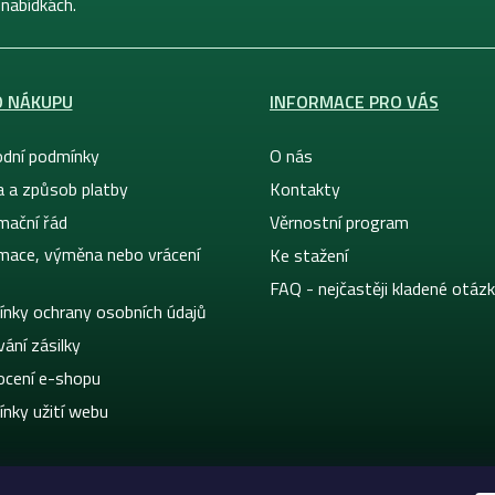
 nabídkách.
O NÁKUPU
INFORMACE PRO VÁS
dní podmínky
O nás
a a způsob platby
Kontakty
mační řád
Věrnostní program
mace, výměna nebo vrácení
Ke stažení
FAQ - nejčastěji kladené otáz
nky ochrany osobních údajů
ání zásilky
cení e-shopu
nky užití webu