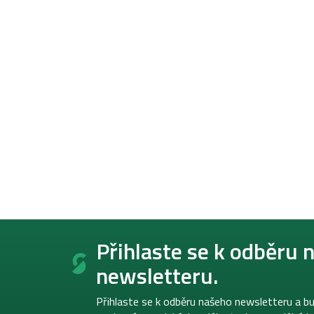
Z
á
Přihlaste se k odběru 
p
newsletteru.
a
t
í
Přihlaste se k odběru našeho newsletteru a bu