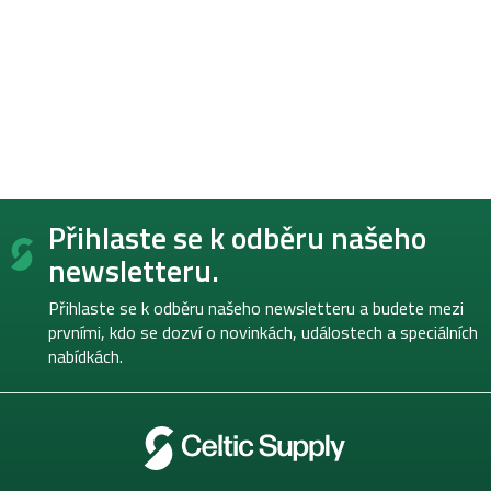
Z
Přihlaste se k odběru našeho
á
p
newsletteru.
a
t
Přihlaste se k odběru našeho newsletteru a budete mezi
í
prvními, kdo se dozví o novinkách, událostech a speciálních
nabídkách.