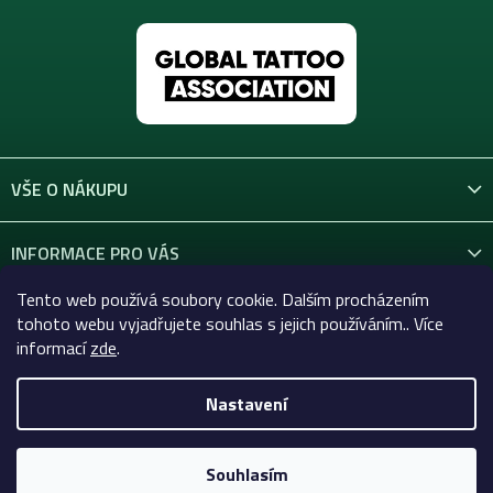
VŠE O NÁKUPU
INFORMACE PRO VÁS
Tento web používá soubory cookie. Dalším procházením
KONTAKT
tohoto webu vyjadřujete souhlas s jejich používáním.. Více
informací
zde
.
Nastavení
Copyright 2026
Celtic-Supply.cz | Vše pro tetování a
permanentní makeup
. Všechna práva vyhrazena.
Souhlasím