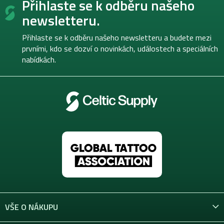
Přihlaste se k odběru našeho
á
p
newsletteru.
a
t
Přihlaste se k odběru našeho newsletteru a budete mezi
í
prvními, kdo se dozví o novinkách, událostech a speciálních
nabídkách.
VŠE O NÁKUPU