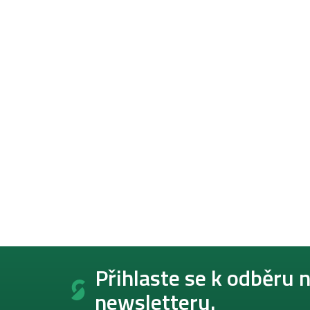
Z
á
Přihlaste se k odběru 
p
newsletteru.
a