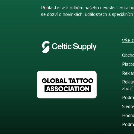
t
í
Přihlaste se k odběru našeho newsletteru a bu
se dozví o novinkách, událostech a speciálních
VŠE 
Obcho
Platb
Rekla
Rekla
zboží
Podmí
Sledov
Hodno
Podmí