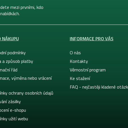
dete mezi prvními, kdo
 nabídkách.
O NÁKUPU
INFORMACE PRO VÁS
dní podmínky
O nás
a a způsob platby
Kontakty
mační řád
Věrnostní program
mace, výměna nebo vrácení
Ke stažení
FAQ - nejčastěji kladené otáz
nky ochrany osobních údajů
ání zásilky
cení e-shopu
nky užití webu