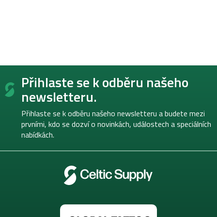
Z
Přihlaste se k odběru našeho
á
p
newsletteru.
a
t
Přihlaste se k odběru našeho newsletteru a budete mezi
í
prvními, kdo se dozví o novinkách, událostech a speciálních
nabídkách.