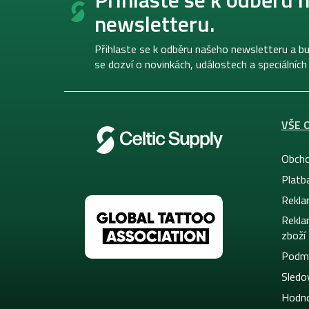
p
newsletteru.
a
t
í
Přihlaste se k odběru našeho newsletteru a bu
se dozví o novinkách, událostech a speciálních
VŠE 
Obcho
Platb
Rekla
Rekla
zboží
Podmí
Sledov
Hodno