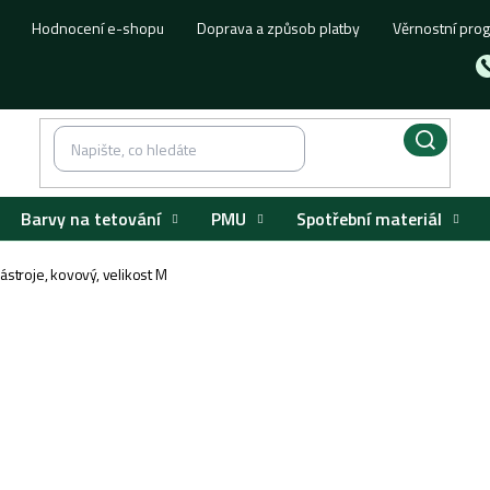
Hodnocení e-shopu
Doprava a způsob platby
Věrnostní pro
Barvy na tetování
PMU
Spotřební materiál
ástroje, kovový, velikost M