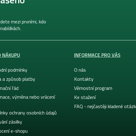
dete mezi prvními, kdo
 nabídkách.
O NÁKUPU
INFORMACE PRO VÁS
dní podmínky
O nás
a a způsob platby
Kontakty
mační řád
Věrnostní program
mace, výměna nebo vrácení
Ke stažení
FAQ - nejčastěji kladené otáz
nky ochrany osobních údajů
ání zásilky
cení e-shopu