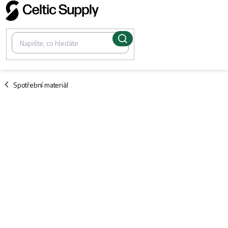
Přejít
na
obsah
/
Spotřební materiál