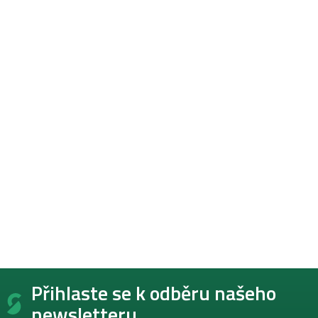
Z
Přihlaste se k odběru našeho
á
p
newsletteru.