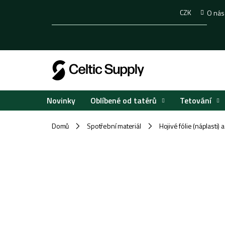
Přejít
CZK
O nás
na
obsah
Oblíbené od tatérů
Tetování
Novinky
Domů
Spotřební materiál
Hojivé fólie (náplasti) a
/
/