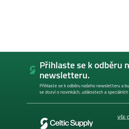
Z
á
Přihlaste se k odběru 
p
newsletteru.
a
t
í
Přihlaste se k odběru našeho newsletteru a bu
se dozví o novinkách, událostech a speciálních
VŠE 