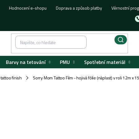
Hodnocení e-shopu
Doprava a způsob platby
Věrnostní pro
Barvy na tetování
PMU
Spotřební materiál
 tattoo finish
Sorry Mom Tattoo Film - hojivá fólie (náplast) v roli 12m x 
/