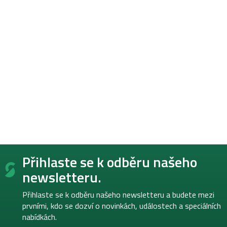
Z
Přihlaste se k odběru našeho
á
p
newsletteru.
a
t
Přihlaste se k odběru našeho newsletteru a budete mezi
í
prvními, kdo se dozví o novinkách, událostech a speciálních
nabídkách.