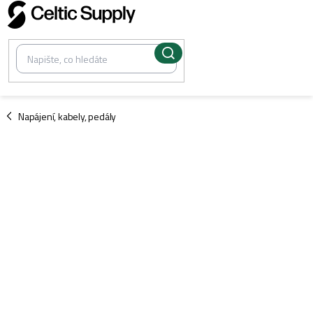
Přejít
na
obsah
/
Napájení, kabely, pedály