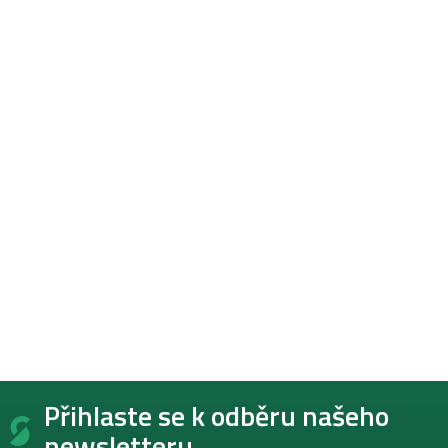
Z
Přihlaste se k odběru našeho
á
p
newsletteru.