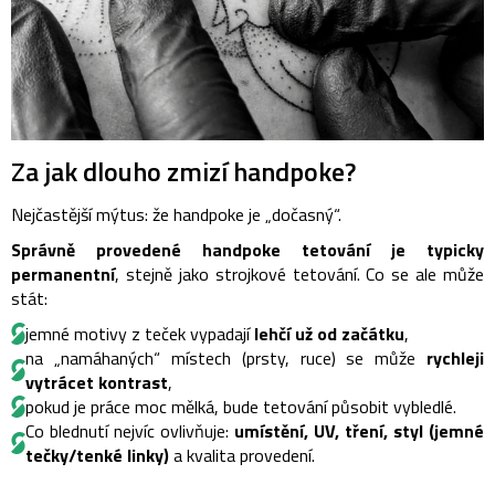
Za jak dlouho zmizí handpoke?
Nejčastější mýtus: že handpoke je „dočasný“.
Správně provedené handpoke tetování je typicky
permanentní
, stejně jako strojkové tetování. Co se ale může
stát:
jemné motivy z teček vypadají
lehčí už od začátku
,
na „namáhaných“ místech (prsty, ruce) se může
rychleji
vytrácet kontrast
,
pokud je práce moc mělká, bude tetování působit vybledlé.
Co blednutí nejvíc ovlivňuje:
umístění, UV, tření, styl (jemné
tečky/tenké linky)
a kvalita provedení.