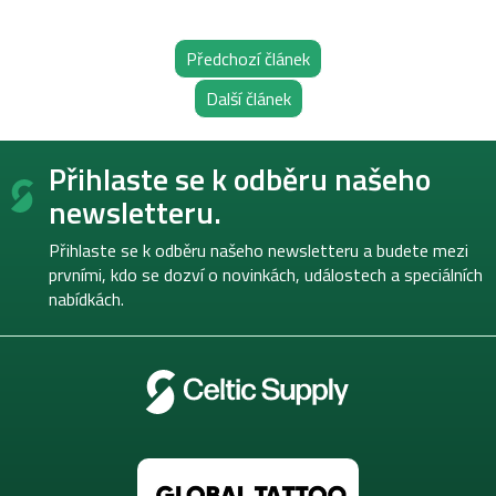
Předchozí článek
Další článek
Z
Přihlaste se k odběru našeho
á
p
newsletteru.
a
t
Přihlaste se k odběru našeho newsletteru a budete mezi
í
prvními, kdo se dozví o novinkách, událostech a speciálních
nabídkách.