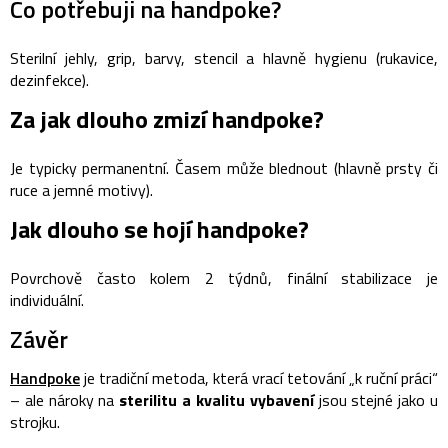
Co potřebuji na handpoke?
Sterilní jehly, grip, barvy, stencil a hlavně hygienu (rukavice,
dezinfekce).
Za jak dlouho zmizí handpoke?
Je typicky permanentní. Časem může blednout (hlavně prsty či
ruce a jemné motivy).
Jak dlouho se hojí handpoke?
Povrchově často kolem 2 týdnů, finální stabilizace je
individuální.
Závěr
Handpoke
je tradiční metoda, která vrací tetování „k ruční práci“
– ale nároky na
sterilitu a kvalitu vybavení
jsou stejné jako u
strojku.