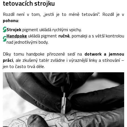
tetovacích strojku
Rozdíl není v tom, „jestli je to méně tetování“. Rozdíl je v
pohonu
:
Strojek
pigment ukládá rychlými vpichy.
Handpoke
ukládá pigment
ručně
, pomaleji a s větší kontrolou
nad jednotlivými body.
Díky tomu handpoke přirozeně sedí na
dotwork a jemnou
práci
, ale zkušený tatér zvládne i výraznější linky a stínování –
jen to často trvá déle.