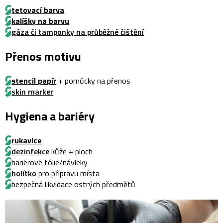
tetovací barva
kalíšky na barvu
gáza či tamponky na průběžné čištění
Přenos motivu
stencil papír
+ pomůcky na přenos
skin marker
Hygiena a bariéry
rukavice
dezinfekce
kůže + ploch
bariérové fólie/návleky
holítko
pro přípravu místa
bezpečná likvidace ostrých předmětů