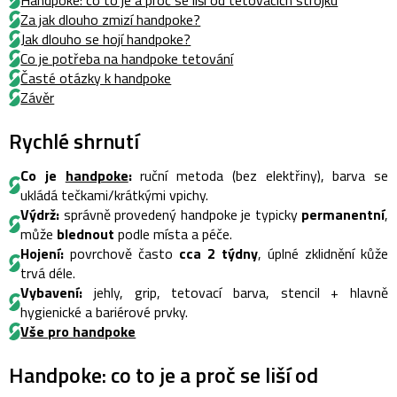
Handpoke: co to je a proč se liší od tetovacích strojku
Za jak dlouho zmizí handpoke?
Jak dlouho se hojí handpoke?
Co je potřeba na handpoke tetování
Časté otázky k handpoke
Závěr
Rychlé shrnutí
Co je
handpoke
:
ruční metoda (bez elektřiny), barva se
ukládá tečkami/krátkými vpichy.
Výdrž:
správně provedený handpoke je typicky
permanentní
,
může
blednout
podle místa a péče.
Hojení:
povrchově často
cca 2 týdny
, úplné zklidnění kůže
trvá déle.
Vybavení:
jehly, grip, tetovací barva, stencil + hlavně
hygienické a bariérové prvky.
Vše pro handpoke
Handpoke: co to je a proč se liší od