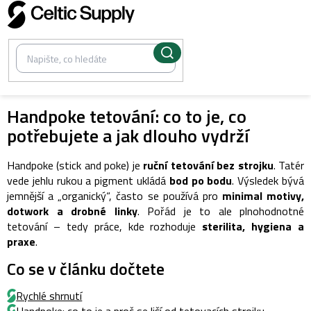
Přejít
na
obsah
Handpoke tetování: co to je, co
potřebujete a jak dlouho vydrží
Handpoke (stick and poke) je
ruční tetování bez strojku
. Tatér
vede jehlu rukou a pigment ukládá
bod po bodu
. Výsledek bývá
jemnější a „organický“, často se používá pro
minimal motivy,
dotwork a drobné linky
. Pořád je to ale plnohodnotné
tetování – tedy práce, kde rozhoduje
sterilita, hygiena a
praxe
.
Co se v článku dočtete
Rychlé shrnutí