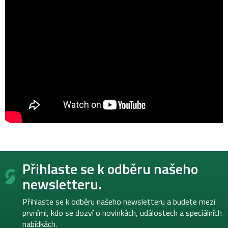
Z
Přihlaste se k odběru našeho
á
p
newsletteru.
a
t
Přihlaste se k odběru našeho newsletteru a budete mezi
í
prvními, kdo se dozví o novinkách, událostech a speciálních
nabídkách.