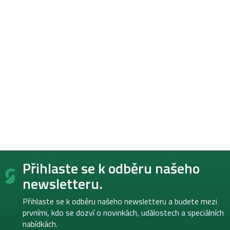
Z
Přihlaste se k odběru našeho
á
p
newsletteru.
a
t
Přihlaste se k odběru našeho newsletteru a budete mezi
í
prvními, kdo se dozví o novinkách, událostech a speciálních
nabídkách.