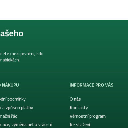
našeho
dete mezi prvními, kdo
 nabídkách.
O NÁKUPU
INFORMACE PRO VÁS
dní podmínky
O nás
a a způsob platby
Kontakty
mační řád
Věrnostní program
mace, výměna nebo vrácení
Ke stažení