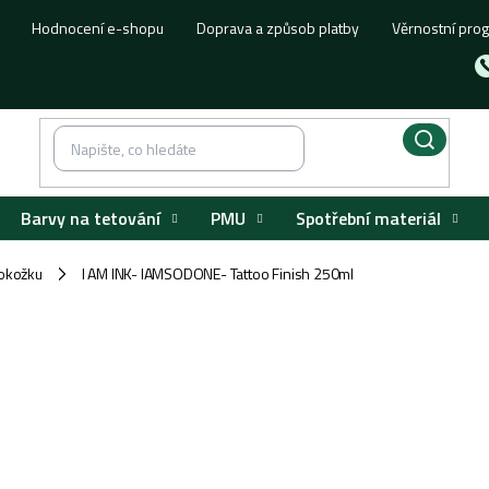
Hodnocení e-shopu
Doprava a způsob platby
Věrnostní pro
Barvy na tetování
PMU
Spotřební materiál
okožku
I AM INK- IAMSODONE- Tattoo Finish 250ml
/