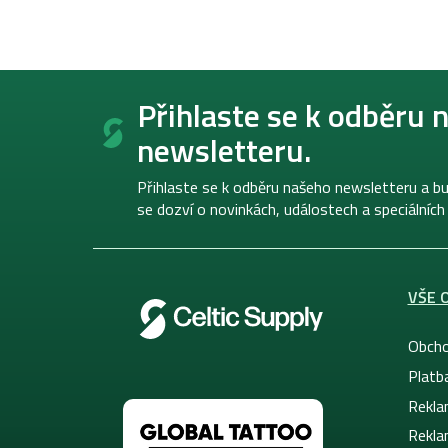
Z
á
Přihlaste se k odběru 
p
newsletteru.
a
t
í
Přihlaste se k odběru našeho newsletteru a bu
se dozví o novinkách, událostech a speciálních
VŠE 
Obcho
Platb
Rekla
Rekla