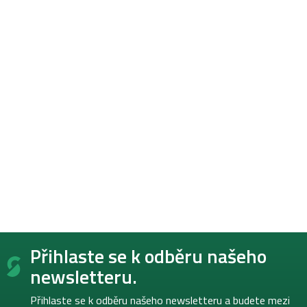
Z
Přihlaste se k odběru našeho
á
p
newsletteru.
a
t
Přihlaste se k odběru našeho newsletteru a budete mezi