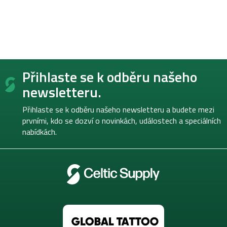
Z
Přihlaste se k odběru našeho
á
p
newsletteru.
a
t
Přihlaste se k odběru našeho newsletteru a budete mezi
í
prvními, kdo se dozví o novinkách, událostech a speciálních
nabídkách.