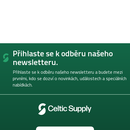
Z
Přihlaste se k odběru našeho
á
p
newsletteru.
a
t
Přihlaste se k odběru našeho newsletteru a budete mezi
í
prvními, kdo se dozví o novinkách, událostech a speciálních
nabídkách.