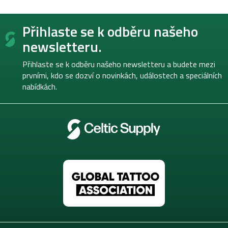
Z
Přihlaste se k odběru našeho
á
p
newsletteru.
a
t
Přihlaste se k odběru našeho newsletteru a budete mezi
í
prvními, kdo se dozví o novinkách, událostech a speciálních
nabídkách.