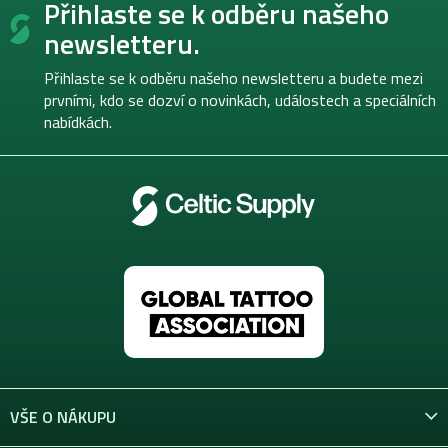
Přihlaste se k odběru našeho
á
p
newsletteru.
a
t
Přihlaste se k odběru našeho newsletteru a budete mezi
í
prvními, kdo se dozví o novinkách, událostech a speciálních
nabídkách.
VŠE O NÁKUPU