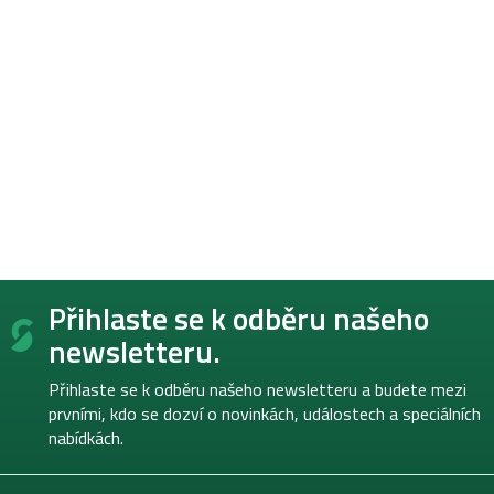
Z
Přihlaste se k odběru našeho
á
p
newsletteru.
a
t
Přihlaste se k odběru našeho newsletteru a budete mezi
í
prvními, kdo se dozví o novinkách, událostech a speciálních
nabídkách.