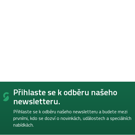
Z
Přihlaste se k odběru našeho
á
p
newsletteru.
a
t
Přihlaste se k odběru našeho newsletteru a budete mezi
í
prvními, kdo se dozví o novinkách, událostech a speciálních
nabídkách.