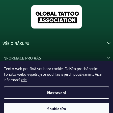
VŠE O NÁKUPU
INFORMACE PRO VÁS
Tento web používá soubory cookie. Dalším procházením
KONTAKT
tohoto webu vyjadřujete souhlas s jejich používáním.. Více
informací
zde
.
Nastavení
Copyright 2026
Celtic-Supply.cz | Vše pro tetování a
permanentní makeup
. Všechna práva vyhrazena.
Souhlasím