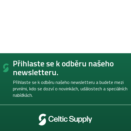
Z
Přihlaste se k odběru našeho
á
p
newsletteru.
a
t
Přihlaste se k odběru našeho newsletteru a budete mezi
í
prvními, kdo se dozví o novinkách, událostech a speciálních
nabídkách.